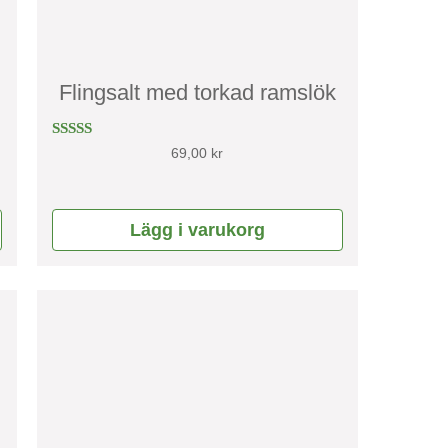
Flingsalt med torkad ramslök
Betygsatt
69,00
kr
4.67
av 5
Lägg i varukorg
Den
här
produkten
har
flera
varianter.