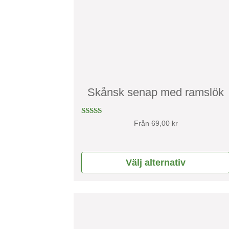
De
olika
alternativen
kan
väljas
på
Skånsk senap med ramslök
produktsidan
Betygsatt
Från
69,00
kr
4.75
av 5
Välj alternativ
Den
här