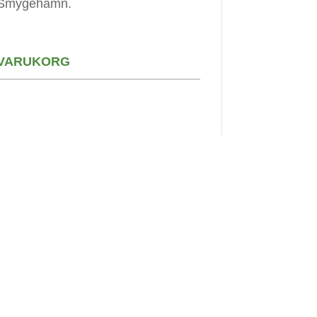
Smygehamn.
VARUKORG