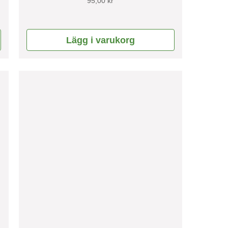
95,00
kr
5.00
av 5
Lägg i varukorg