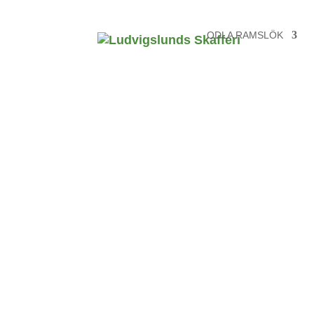
ODLA RAMSLÖK
Köp ramslök
former
Jag plockar blad och gräver upp lök
efter din beställning. Färskare kan d