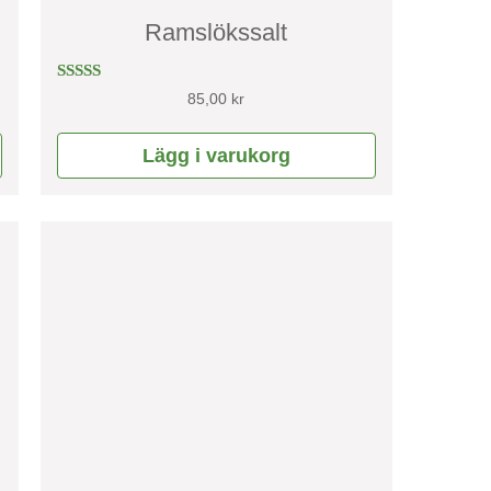
Ramslökssalt
Betygsatt
85,00
kr
5.00
av 5
Lägg i varukorg