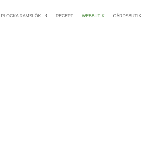
PLOCKA RAMSLÖK
RECEPT
WEBBUTIK
GÅRDSBUTI
 i alla dess
ar av min vilt växande ramslök – direkt
et inte bli!