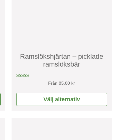
De
olika
alternativen
kan
väljas
på
Ramslökshjärtan – picklade
produktsidan
ramslöksbär
Betygsatt
Från
85,00
kr
5.00
av 5
Välj alternativ