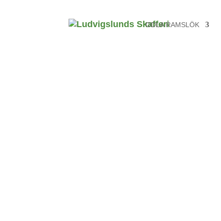
ODLA RAMSLÖK
Rams
Odla vårens
delikatess