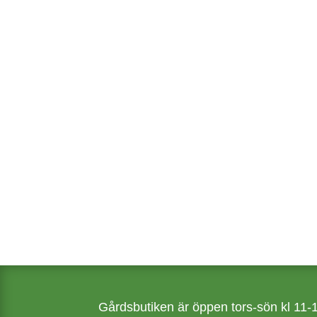
Påbörja din egen ramslökslu
sättlökar.
Köp ramslök
Odla rams
Gårdsbutiken är öppen tors-sön kl 11-15