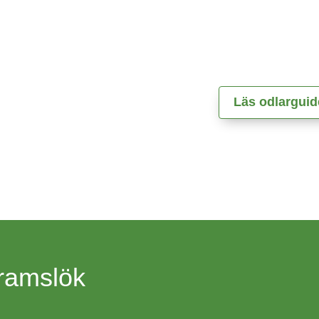
Läs odlargui
 ramslök