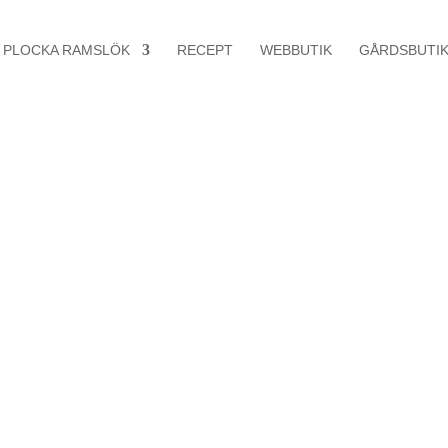
PLOCKA RAMSLÖK
RECEPT
WEBBUTIK
GÅRDSBUTI
lök
 första