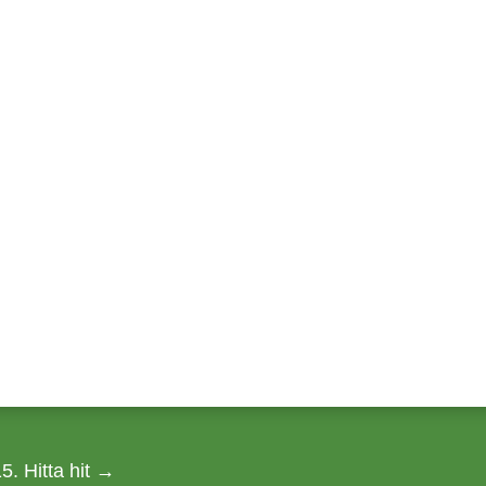
nd! Köp nyuppgrävda skånska
lök
. Hitta hit
→