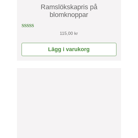
Ramslökskapris på
blomknoppar
Betygsatt
115,00
kr
4.00
av 5
Lägg i varukorg
Den
här
produkten
har
flera
varianter.
De
olika