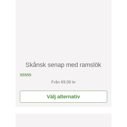
flera
varianter.
De
olika
alternativen
kan
väljas
på
produktsidan
Skånsk senap med ramslök
Betygsatt
Från
69,00
kr
4.75
av 5
Välj alternativ
Den