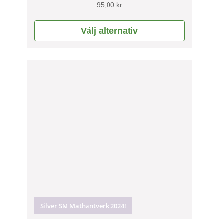
Betygsatt
95,00
kr
5.00
av 5
Välj alternativ
Silver SM Mathantverk 2024!