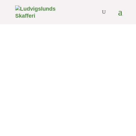
Köp ramslök i
alla dess
former
Jag plockar blad och gräver upp lökar
av min vilt växande ramslök – direkt
efter din beställning. Färskare kan
det inte bli!