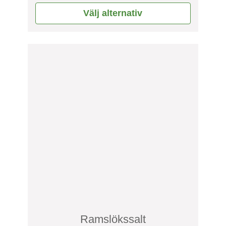
av 5
Välj alternativ
Ramslökssalt