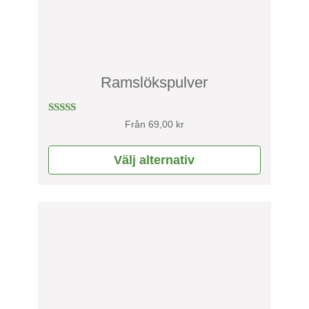
alternativen
kan
väljas
på
produktsidan
Ramslökspulver
Betygsatt
Från
69,00
kr
4.71
av 5
Välj alternativ
Den
här
produkten
har
flera