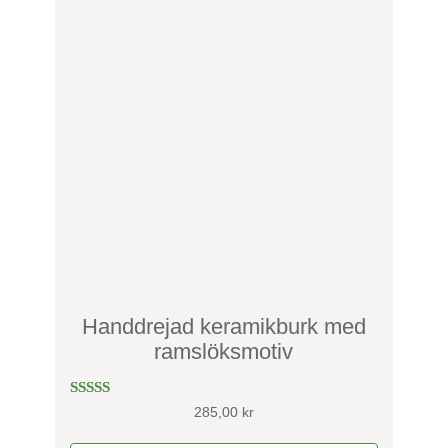
Handdrejad keramikburk med
ramslöksmotiv
Betygs
285,00
kr
att
3.00