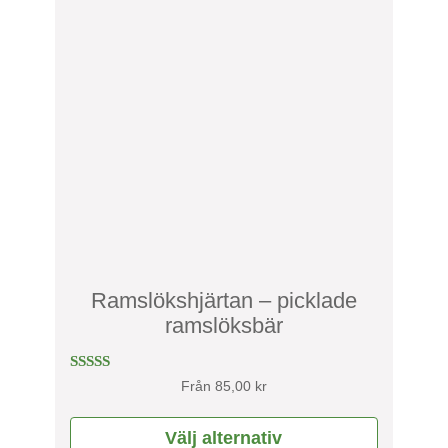
här
produkten
har
flera
varianter.
De
olika
alternativen
kan
väljas
på
produktsidan
Ramslökshjärtan – picklade
ramslöksbär
Betygsatt
Från
85,00
kr
5.00
av 5
Välj alternativ