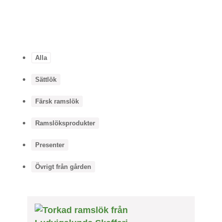
Alla
Sättlök
Färsk ramslök
Ramslöksprodukter
Presenter
Övrigt från gården
Den