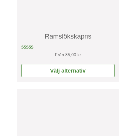
alternativen
kan
väljas
på
produktsidan
Ramslökskapris
Betygsatt
Från
85,00
kr
4.00
av 5
Välj alternativ