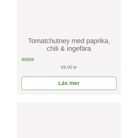
Tomatchutney med paprika,
chili & ingefära
Betygsatt
69,00
kr
4.86
av 5
Läs mer