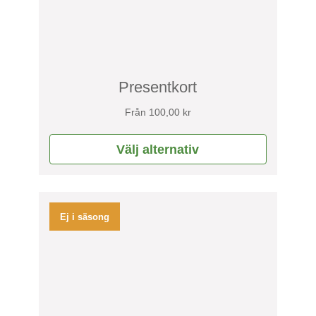
alternativen
kan
väljas
på
produktsidan
Presentkort
Från
100,00
kr
Välj alternativ
Ej i säsong