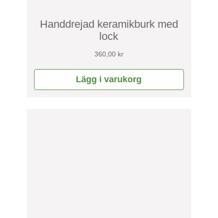
Handdrejad keramikburk med
lock
360,00
kr
Lägg i varukorg
Den
här
produkten
har
flera
varianter.
De
olika