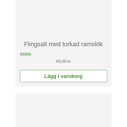
Flingsalt med torkad ramslök
Betygsatt
69,00
kr
4.67
av 5
Lägg i varukorg
Den
här
produkten
har