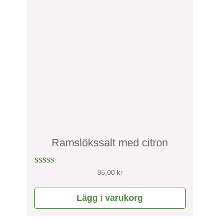
Ramslökssalt med citron
Betygsatt
85,00
kr
4.00
av 5
Lägg i varukorg