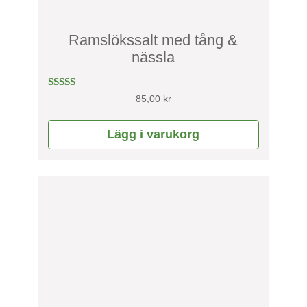
Ramslökssalt med tång &
nässla
Betygsatt
85,00
kr
5.00
av 5
Lägg i varukorg