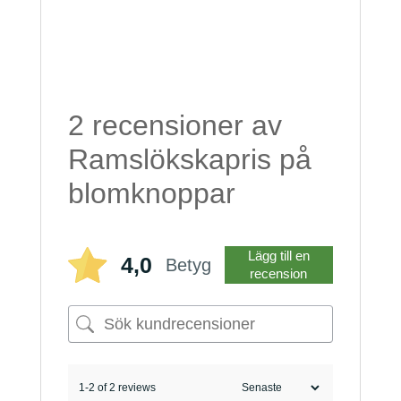
2 recensioner av
Ramslökskapris på
blomknoppar
Lägg till en
4,0
Betyg
recension
1-2 of 2 reviews