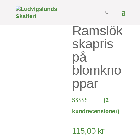
Ramslök
skapris
på
blomkno
ppar
(
2
Betygsatt
2
kundrecensioner)
4.00
av 5
baserat på
kundrecen
115,00
kr
sioner