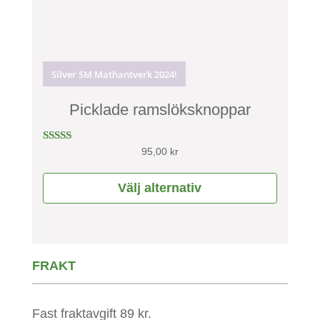
De
olika
alternativen
Silver SM Mathantverk 2024!
kan
väljas
Picklade ramslöksknoppar
på
produktsidan
Betygsatt
95,00
kr
5.00
av 5
Välj alternativ
FRAKT
Fast fraktavgift 89 kr.