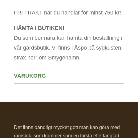
FRI FRAKT när du handlar för minst 750 kr!
HÄMTA I BUTIKEN!
Du som bor nära kan hämta din beställning i
vår gårdsbutik. Vi finns i Äspö på sydkusten,
strax norr om Smygehamn.
VARUKORG
Det finns oändligt mycket gott man kan göra med
ramslök, som kommer som en första efterlängtad