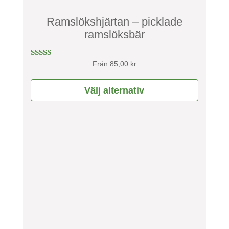
väljas
Ramslökshjärtan – picklade
på
ramslöksbär
produktsidan
Betygsatt
Från
85,00
kr
5.00
av 5
Välj alternativ
Den
här
produkten
har
flera
varianter.