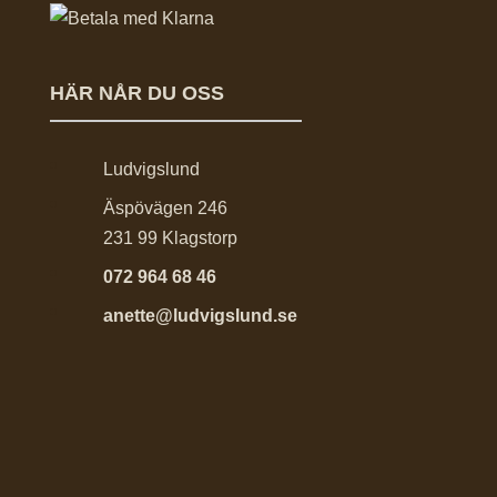
HÄR NÅR DU OSS
Ludvigslund
Äspövägen 246
231 99 Klagstorp
072 964 68 46
anette@ludvigslund.se