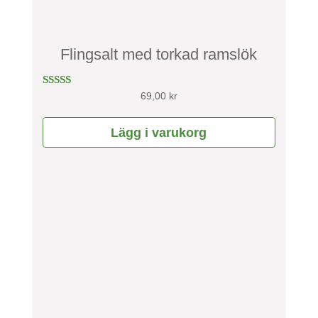
Flingsalt med torkad ramslök
Betygsatt
69,00
kr
4.67
av 5
Lägg i varukorg
Den
här
produkten
har
flera
varianter.