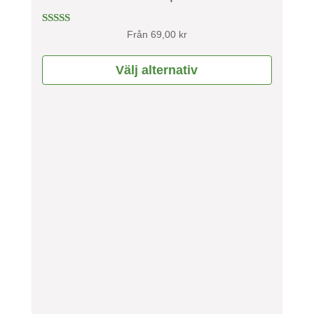
på
produktsidan
Betygsatt
Från
69,00
kr
4.71
av 5
Välj alternativ