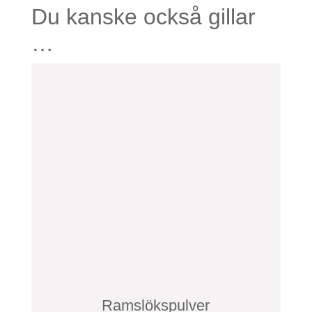
Du kanske också gillar
…
Den
här
produkten
har
flera
varianter.
De
olika
alternativen
kan
väljas
Ramslökspulver