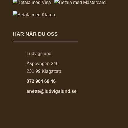
HÄR NÅR DU OSS
Ludvigslund
Äspövägen 246
231 99 Klagstorp
072 964 68 46
anette@ludvigslund.se