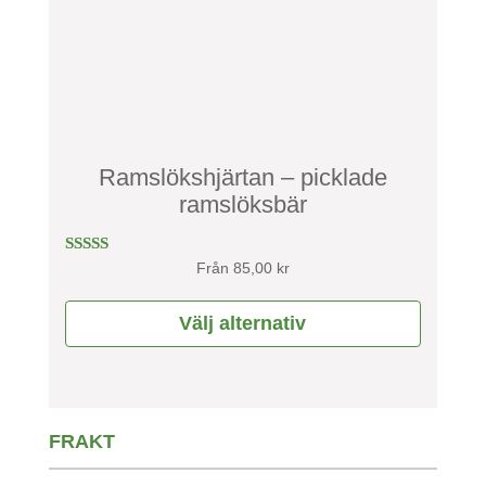
De
olika
alternativen
kan
väljas
Ramslökshjärtan – picklade
på
ramslöksbär
produktsidan
Betygsatt
Från
85,00
kr
5.00
av 5
Välj alternativ
FRAKT