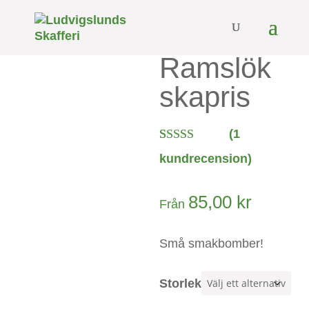
Ramslök
skapris
(
1
Betygsatt
1
kundrecension)
4.00
av 5
baserat på
kundrecen
85,00
kr
sion
Från
Små smakbomber!
Storlek