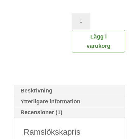
Ramslökskapris
mängd
Lägg i
varukorg
Beskrivning
Ytterligare information
Recensioner (1)
Ramslökskapris