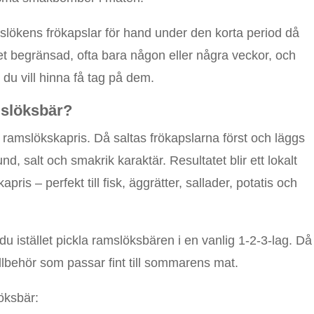
slökens frökapslar för hand under den korta period då
 begränsad, ofta bara någon eller några veckor, och
m du vill hinna få tag på dem.
slöksbär?
 ramslökskapris. Då saltas frökapslarna först och läggs
und, salt och smakrik karaktär. Resultatet blir ett lokalt
apris – perfekt till fisk, äggrätter, sallader, potatis och
 du istället pickla ramslöksbären i en vanlig 1-2-3-lag. Då
t tillbehör som passar fint till sommarens mat.
öksbär: