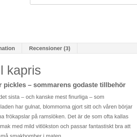
mation
Recensioner (3)
l kapris
er pickles – sommarens godaste tillbehör
 det sista – och kanske mest finurliga – som
aden har gulnat, blommorna gjort sitt och våren börjar
a frökapslar på ramslöken. Det är de som ofta kallas
smak med mild vitlökston och passar fantastiskt bra att
m små smakbomber i maten.