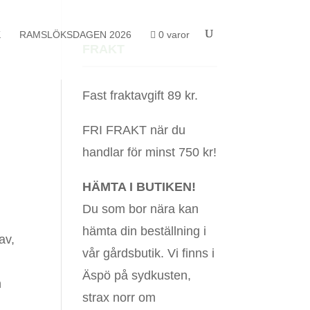
K
RAMSLÖKSDAGEN 2026
0 varor
FRAKT
Fast fraktavgift 89 kr.
FRI FRAKT när du
handlar för minst 750 kr!
HÄMTA I BUTIKEN!
Du som bor nära kan
hämta din beställning i
av,
vår gårdsbutik. Vi finns i
Äspö på sydkusten,
h
strax norr om