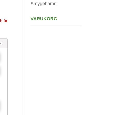
Smygehamn.
VARUKORG
h är
N!