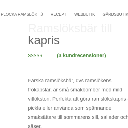
PLOCKA RAMSLÖK
RECEPT
WEBBUTIK
GÅRDSBUTI
Ramslöksbär till
kapris
(
3
kundrecensioner)
Betygsatt
3
5.00
av 5
baserat på
kundrecensio
Färska ramslöksbär, dvs ramslökens
ner
frökapslar, är små smakbomber med mild
vitlökston. Perfekta att göra ramslökskapris 
pickla eller använda som spännande
smaksättare till sommarens sill, sallader oc
såser.