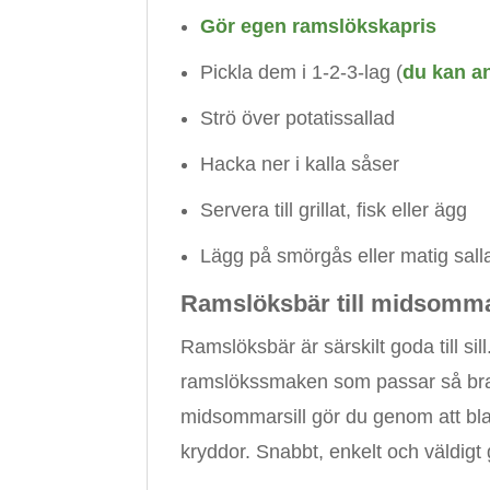
Gör egen ramslökskapris
Pickla dem i 1-2-3-lag (
du kan a
Strö över potatissallad
Hacka ner i kalla såser
Servera till grillat, fisk eller ägg
Lägg på smörgås eller matig sall
Ramslöksbär till midsomma
Ramslöksbär är särskilt goda till si
ramslökssmaken som passar så bra til
midsommarsill gör du genom att blan
kryddor. Snabbt, enkelt och väldigt 