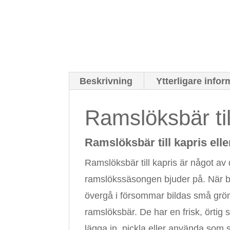
Beskrivning
Ytterligare infor
Ramslöksbär til
Ramslöksbär till kapris ell
Ramslöksbär till kapris är något av
ramslökssäsongen bjuder på. När bl
övergå i försommar bildas små grön
ramslöksbär. De har en frisk, örtig 
lägga in, pickla eller använda so