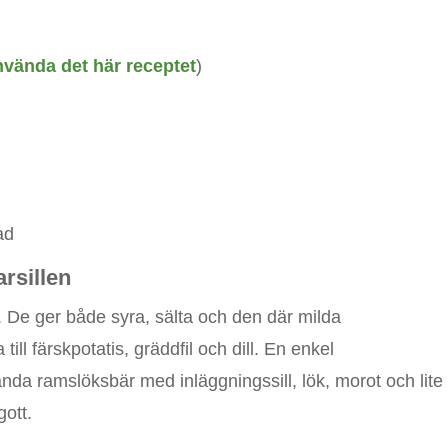
nvända det här receptet
)
ad
rsillen
ll. De ger både syra, sälta och den där milda
l färskpotatis, gräddfil och dill. En enkel
da ramslöksbär med inläggningssill, lök, morot och lite
gott.