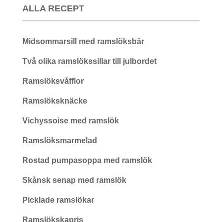
ALLA RECEPT
Midsommarsill med ramslöksbär
Två olika ramslökssillar till julbordet
Ramslöksvåfflor
Ramslöksknäcke
Vichyssoise med ramslök
Ramslöksmarmelad
Rostad pumpasoppa med ramslök
Skånsk senap med ramslök
Picklade ramslökar
Ramslökskapris