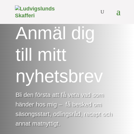
Anmäl dig
till mitt
nyhetsbrev
Bli den första att få veta vad som
händer hos mig – få besked om
säsongsstart, odlingsråd, recept och
annat matnyttigt.